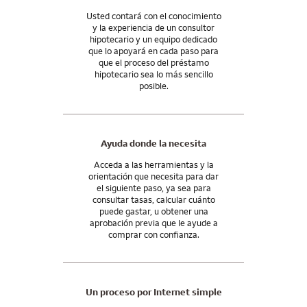
Hablemos de su situación específica para darle una mejor idea
la forma en que utilizamos los procesos por Internet para
de los plazos.
Usted contará con el conocimiento
hacer las cosas más convenientes para nuestros clientes. A fin
y la experiencia de un consultor
de determinar qué características de la solicitud por Internet
hipotecario y un equipo dedicado
están disponibles para su préstamo hipotecario, hable con un
que lo apoyará en cada paso para
consultor hipotecario.
que el proceso del préstamo
hipotecario sea lo más sencillo
Y nuestro apoyo no termina cuando usted recibe las llaves.
posible.
Seguiremos estando a su lado incluso después del cierre de la
compra, con las herramientas y los recursos que necesita para
administrar su hipoteca y seguir adelante con su futuro.
Ayuda donde la necesita
Acceda a las herramientas y la
orientación que necesita para dar
el siguiente paso, ya sea para
consultar tasas, calcular cuánto
puede gastar, u obtener una
aprobación previa que le ayude a
comprar con confianza.
Un proceso por Internet simple