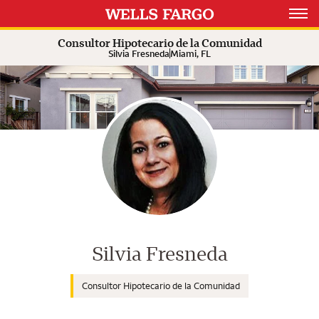
Expand or collapse answer
Expand or collapse answer
Expand or collapse answer
Open 
Consultor Hipotecario de la Comunidad
Silvia Fresneda
Miami, FL
Consultor de Wells Fargo Home M
Silvia Fresneda
Consultor Hipotecario de la Comunidad