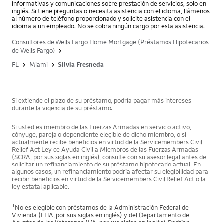
informativas y comunicaciones sobre prestación de servicios, solo en
inglés. Si tiene preguntas o necesita asistencia con el idioma, llámenos
al número de teléfono proporcionado y solicite asistencia con el
idioma a un empleado. No se cobra ningún cargo por esta asistencia.
Consultores de Wells Fargo Home Mortgage (Préstamos Hipotecarios
de Wells Fargo)
FL
Miami
Silvia Fresneda
Si extiende el plazo de su préstamo, podría pagar más intereses
durante la vigencia de su préstamo.
Si usted es miembro de las Fuerzas Armadas en servicio activo,
cónyuge, pareja o dependiente elegible de dicho miembro, o si
actualmente recibe beneficios en virtud de la Servicemembers Civil
Relief Act Ley de Ayuda Civil a Miembros de las Fuerzas Armadas
(SCRA, por sus siglas en inglés), consulte con su asesor legal antes de
solicitar un refinanciamiento de su préstamo hipotecario actual. En
algunos casos, un refinanciamiento podría afectar su elegibilidad para
recibir beneficios en virtud de la Servicemembers Civil Relief Act o la
ley estatal aplicable.
1
No es elegible con préstamos de la Administración Federal de
Vivienda (FHA, por sus siglas en inglés) y del Departamento de
Asuntos de los Veteranos (VA, por sus siglas en inglés). Podrían