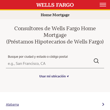
Open 
Home Mortgage
Consultores de Wells Fargo Home
Mortgage
(Préstamos Hipotecarios de Wells Fargo)
Busque por ciudad y estado o código postal
Ciudad, Estado/Provincia, Código postal o Ciudad y País
Submit a search.
Usar mi ubicación
Alabama