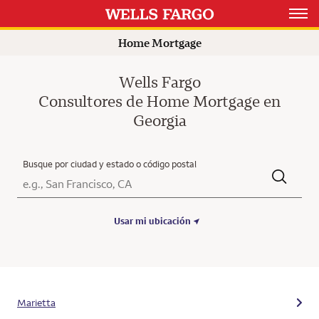
Open 
Home Mortgage
Wells Fargo
Consultores de Home Mortgage en
Georgia
Busque por ciudad y estado o código postal
Ciudad, Estado/Provincia, Código postal o Ciudad y País
Submit a search.
Usar mi ubicación
Marietta