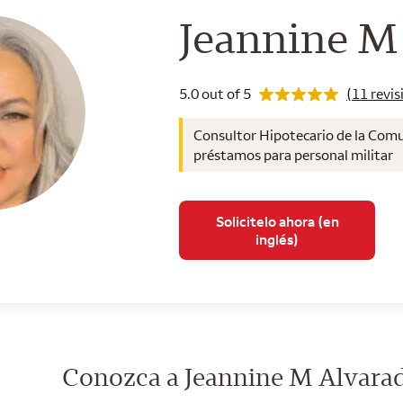
Consultor 
Jeannine M
Rating 5.0
5.0 out of 5
(11 revis
Consultor Hipotecario de la Comu
préstamos para personal militar
Solicitelo ahora (en
inglés)
Conozca a Jeannine M Alvara