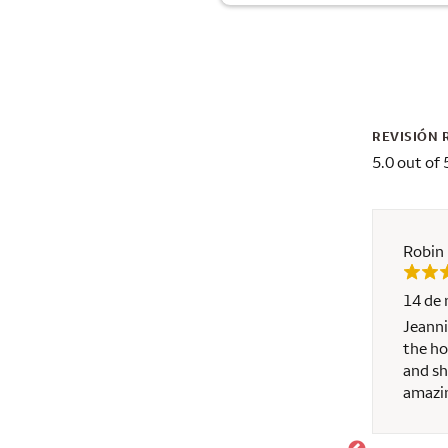
REVISIÓN 
5.0 out of 
Robin
14 de
th Jeannine. She was extremely professional and
Jeanni
end her to my clients and anyone needing
the ho
and sh
amazin