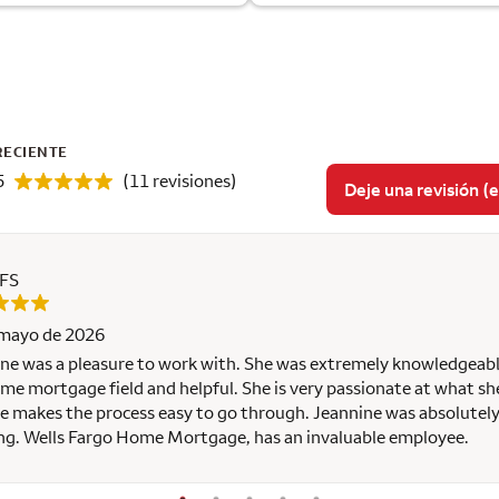
RECIENTE
5
(11 revisiones)
Deje una revisión (e
 FS
 mayo de 2026
ne was a pleasure to work with. She was extremely knowledgeabl
me mortgage field and helpful. She is very passionate at what sh
e makes the process easy to go through. Jeannine was absolutel
g. Wells Fargo Home Mortgage, has an invaluable employee.