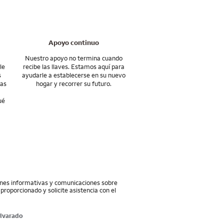
y seguir adelante con
tamos aquí para
Apoyo continuo
Nuestro apoyo no termina cuando
le
recibe las llaves. Estamos aquí para
s
ayudarle a establecerse en su nuevo
eas
hogar y recorrer su futuro.
ué
iones informativas y comunicaciones sobre
proporcionado y solicite asistencia con el
lvarado