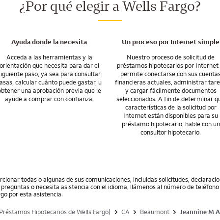
¿Por qué elegir a Wells Fargo?
las herramientas y los recursos que necesita para administrar su hipoteca 
dará a trasladarse donde quiera que desee ir. Así que, si debe mudarse, es
ciamiento para una casa recién construida.
Ayuda donde la necesita
Un proceso por Internet simple
Acceda a las herramientas y la
Nuestro proceso de solicitud de
orientación que necesita para dar el
préstamos hipotecarios por Internet 
siguiente paso, ya sea para consultar
permite conectarse con sus cuenta
asas, calcular cuánto puede gastar, u
financieras actuales, administrar tar
obtener una aprobación previa que le
y cargar fácilmente documentos
ayude a comprar con confianza.
seleccionados. A fin de determinar q
características de la solicitud por
Internet están disponibles para su
préstamo hipotecario, hable con un
consultor hipotecario.
cionar todas o algunas de sus comunicaciones, incluidas solicitudes, declarac
ne preguntas o necesita asistencia con el idioma, llámenos al número de teléfono 
go por esta asistencia.
Préstamos Hipotecarios de Wells Fargo)
CA
Beaumont
Jeannine M A