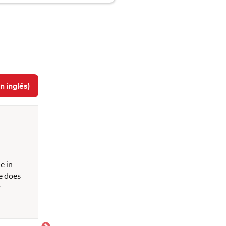
n inglés)
Armando I
18 de febrero de 2026
e in
It was a pleasure to work with her.
e does
y