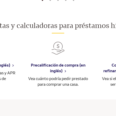
as y calculadoras para préstamos h
nglés)
Precalificación de compra (en
Co
inglés)
refina
sas y APR
s de
Vea cuánto podría pedir prestado
Vea si 
para comprar una casa.
ser