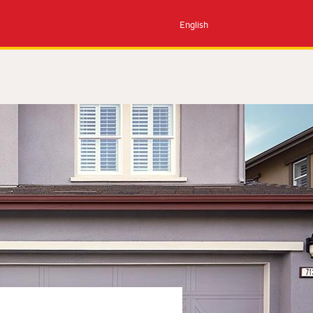
English
elo ahora
Reciba una
inglés)
llamada del banco