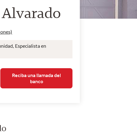
de Wells Fargo Home 
 Alvarado
iones)
nidad, Especialista en
Reciba una llamada del
banco
do