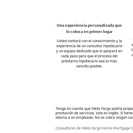
de la compra, con 
nacional que le ayu
su futuro.
ayudarle.
Hablemos del finan
Una experiencia personalizada que
lo coloca en primer lugar
Usted contará con el conocimiento y la
experiencia de un consultor hipotecario
t
y un equipo dedicado que lo apoyará en
cada paso para que el proceso del
préstamo hipotecario sea lo más
sencillo posible.
Tenga en cuenta que Wells Fargo podría propor
prestación de servicios, solo en inglés. Si tie
idioma a un empleado. No se cobra ningún car
Consultores de Wells Fargo Home Mortgage (