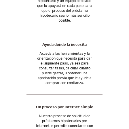
hipotecario y un equipo dedicado
están disponibles para su préstamo hipotecario, hable con un
que lo apoyará en cada paso para
consultor hipotecario.
que el proceso del préstamo
hipotecario sea lo más sencillo
Y nuestro apoyo no termina cuando usted recibe las llaves.
posible.
Seguiremos estando a su lado incluso después del cierre de la
compra, con las herramientas y los recursos que necesita para
administrar su hipoteca y seguir adelante con su futuro.
Ayuda donde la necesita
Acceda a las herramientas y la
orientación que necesita para dar
el siguiente paso, ya sea para
consultar tasas, calcular cuánto
puede gastar, u obtener una
aprobación previa que le ayude a
comprar con confianza.
Un proceso por Internet simple
Nuestro proceso de solicitud de
préstamos hipotecarios por
Internet le permite conectarse con