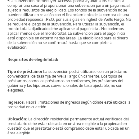
La subvención Homebuyer Access® podría ayudar a los clientes a
comprar una casa al proporcionar una subvención para un pago inicial,
sujeto a requisitos de elegibilidad. Los fondos de la subvención no se
pueden utilizar en relación con el financiamiento de la compra de una
propiedad reposeída (REO, por sus siglas en inglés) de Wells Fargo. No
se requiere el pago de la subvención. Para utilizar la subvención, el
monto total adjudicado debe aplicarse al pago inicial. No podemos
aplicar menos que el monto total. La subvención para el pago inicial
está disponible en determinadas áreas. La elegibilidad para el dinero
de la subvención no se confirmará hasta que se complete la
evaluación.
Requisitos de elegibilidad:
Tipo de préstamo:
La subvención podrá utilizarse con un préstamo
convencional de tasa fija de Wells Fargo únicamente. Los tipos de
préstamos, como los préstamos no conformes, los préstamos del
gobierno y las hipotecas convencionales de tasa ajustable, no son
elegibles.
Ingresos:
Habrá limitaciones de ingresos según dónde esté ubicada la
propiedad en cuestión.
Ubicación:
La dirección residencial permanente actual verificada del
prestatario debe estar ubicada en un área elegible o la propiedad en
cuestión que el prestatario está comprando debe estar ubicada en un
área elegible.