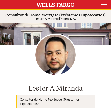
Expand or collapse answer
Expand or collapse answer
Expand or collapse answer
Open 
Consultor de Home Mortgage (Préstamos Hipotecarios)
Lester A Miranda
Phoenix, AZ
Consultor de Wells Fargo Home M
Lester A Miranda
Consultor de Home Mortgage (Préstamos
Hipotecarios)