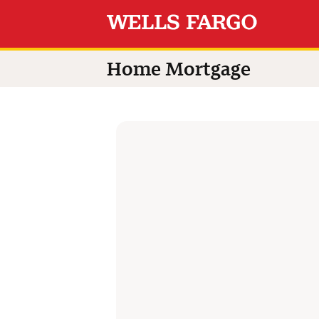
Switch language to
Home Mortgage