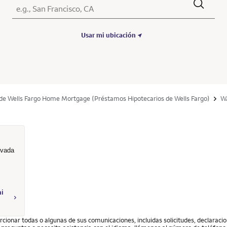
Ciudad, Estado/Provincia, Código postal o Ciudad y País
Submit a search.
Usar mi ubicación
 de Wells Fargo Home Mortgage (Préstamos Hipotecarios de Wells Fargo)
W
ivada
I - 409988 - Wells Fargo Home Mortgage
mi
cionar todas o algunas de sus comunicaciones, incluidas solicitudes, declarac