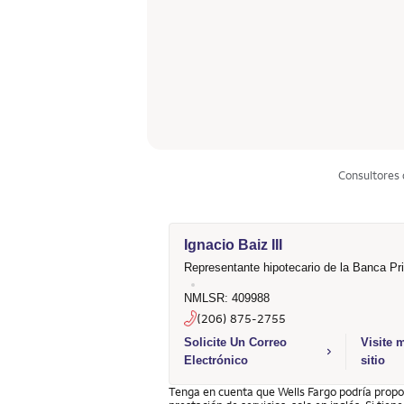
Consultores
Ignacio Baiz III
Representante hipotecario de la Banca Pr
NMLSR: 409988
(206) 875-2755
Select to send email to Ignacio Baiz II
Solicite Un Correo
Visite 
Electrónico
sitio
Tenga en cuenta que Wells Fargo podría propor