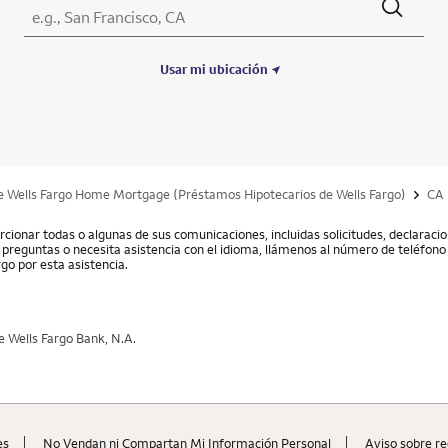
Ciudad, Estado/Provincia, Código postal o Ciudad y País
Submit a search.
Usar mi ubicación
e Wells Fargo Home Mortgage (Préstamos Hipotecarios de Wells Fargo)
CA
cionar todas o algunas de sus comunicaciones, incluidas solicitudes, declarac
ne preguntas o necesita asistencia con el idioma, llámenos al número de teléfono 
go por esta asistencia.
 Wells Fargo Bank, N.A.
es
No Vendan ni Compartan Mi Información Personal
Aviso sobre re