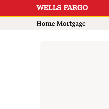
Switch language to
Home Mortgage