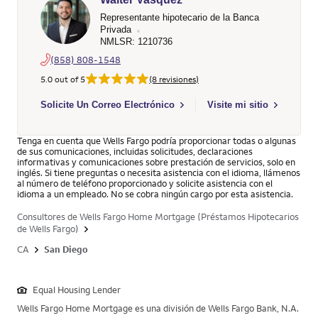
Representante hipotecario de la Banca
Privada
NMLSR: 1210736
(858) 808-1548
5.0 out of 5
(8 revisiones)
Select to send email to Walter Vasquez - 1210736 - Wells Far
Solicite Un Correo Electrónico
Visite mi sitio
Tenga en cuenta que Wells Fargo podría proporcionar todas o algunas
de sus comunicaciones, incluidas solicitudes, declaraciones
informativas y comunicaciones sobre prestación de servicios, solo en
inglés. Si tiene preguntas o necesita asistencia con el idioma, llámenos
al número de teléfono proporcionado y solicite asistencia con el
idioma a un empleado. No se cobra ningún cargo por esta asistencia.
Consultores de Wells Fargo Home Mortgage (Préstamos Hipotecarios
de Wells Fargo)
CA
San Diego
Equal Housing Lender
Wells Fargo Home Mortgage es una división de Wells Fargo Bank, N.A.