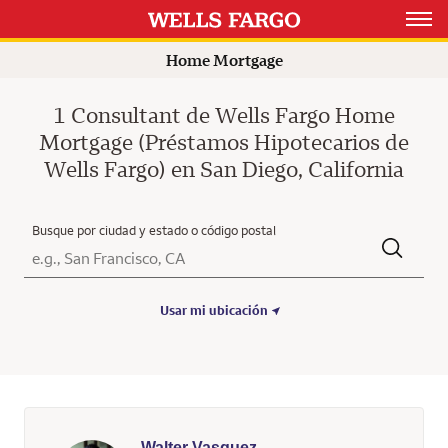
Rating 5.0
Open 
Home Mortgage
1 Consultant de Wells Fargo Home
Mortgage (Préstamos Hipotecarios de
Wells Fargo) en San Diego, California
Busque por ciudad y estado o código postal
Ciudad, Estado/Provincia, Código postal o Ciudad y País
Submit a search.
Usar mi ubicación
Walter Vasquez