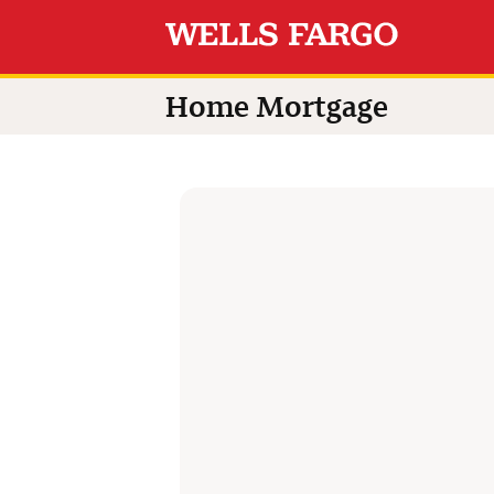
Switch language to
Home Mortgage