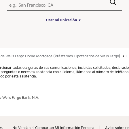
Ciudad, Estado/Provincia, Código postal o Ciudad y País
Submit a search.
Usar mi ubicación
 de Wells Fargo Home Mortgage (Préstamos Hipotecarios de Wells Fargo)
C
cionar todas o algunas de sus comunicaciones, incluidas solicitudes, declarac
ne preguntas o necesita asistencia con el idioma, llámenos al número de teléfono 
go por esta asistencia.
 Wells Fargo Bank, N.A.
es
No Vendan ni Compartan Mi Información Personal
Aviso sobre re