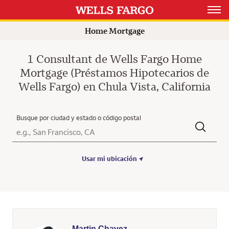
Rating 5.0
Open 
Home Mortgage
1 Consultant de Wells Fargo Home
Mortgage (Préstamos Hipotecarios de
Wells Fargo) en Chula Vista, California
Busque por ciudad y estado o código postal
Ciudad, Estado/Provincia, Código postal o Ciudad y País
Submit a search.
Usar mi ubicación
Martin Chavez