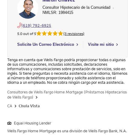
Consultor Hipotecario de la Comunidad
NMLSR: 1984415
(619) 792-6925
5.0 out of 5
(3 revisiones)
Select to send email to Martin Chavez - 1984415 - Wells Farg
Solicite Un Correo Electrónico
Visite mi sitio
Tenga en cuenta que Wells Fargo podría proporcionar todas o algunas
de sus comunicaciones, incluidas solicitudes, declaraciones
informativas y comunicaciones sobre prestación de servicios, solo en
inglés. Si tiene preguntas o necesita asistencia con el idioma, llámenos
al número de teléfono proporcionado y solicite asistencia con el
idioma a un empleado. No se cobra ningún cargo por esta asistencia.
Consultores de Wells Fargo Home Mortgage (Préstamos Hipotecarios
de Wells Fargo)
CA
Chula Vista
Equal Housing Lender
Wells Fargo Home Mortgage es una división de Wells Fargo Bank, N.A.