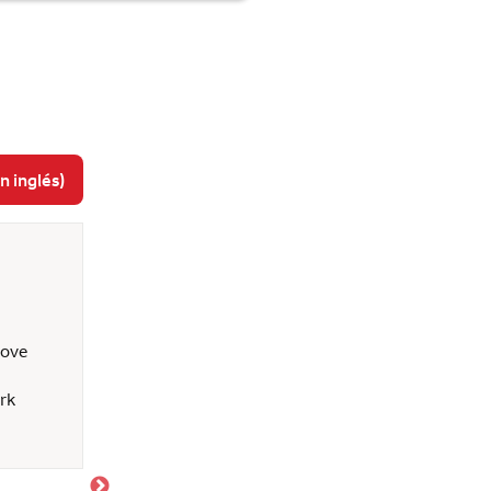
n inglés)
Stephen L
31 de julio de 2026
love
Great work
rk