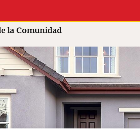
Solicitelo ahora (e
 out of 5
(12 revisiones)
inglés)
 Comunidad
de la Comunidad