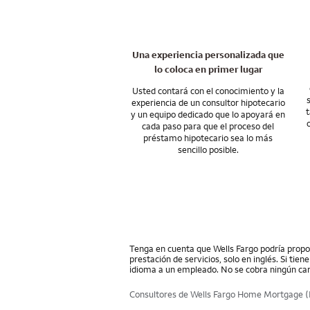
de la compra, con 
nacional que le ayu
su futuro.
ayudarle.
Hablemos del finan
Una experiencia personalizada que
lo coloca en primer lugar
Usted contará con el conocimiento y la
experiencia de un consultor hipotecario
t
y un equipo dedicado que lo apoyará en
cada paso para que el proceso del
préstamo hipotecario sea lo más
sencillo posible.
Tenga en cuenta que Wells Fargo podría propor
prestación de servicios, solo en inglés. Si tie
idioma a un empleado. No se cobra ningún car
Consultores de Wells Fargo Home Mortgage (