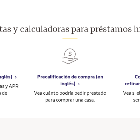
as y calculadoras para préstamos h
nglés)
Precalificación de compra (en
Co
inglés)
refina
sas y APR
s de
Vea cuánto podría pedir prestado
Vea si 
para comprar una casa.
ser