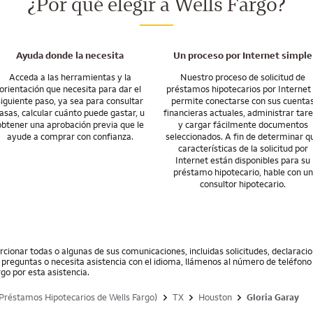
¿Por qué elegir a Wells Fargo?
las herramientas y los recursos que necesita para administrar su hipoteca 
dará a trasladarse donde quiera que desee ir. Así que, si debe mudarse, es
ciamiento para una casa recién construida.
Ayuda donde la necesita
Un proceso por Internet simple
Acceda a las herramientas y la
Nuestro proceso de solicitud de
orientación que necesita para dar el
préstamos hipotecarios por Internet 
siguiente paso, ya sea para consultar
permite conectarse con sus cuenta
asas, calcular cuánto puede gastar, u
financieras actuales, administrar tar
obtener una aprobación previa que le
y cargar fácilmente documentos
ayude a comprar con confianza.
seleccionados. A fin de determinar q
características de la solicitud por
Internet están disponibles para su
préstamo hipotecario, hable con un
consultor hipotecario.
cionar todas o algunas de sus comunicaciones, incluidas solicitudes, declarac
ne preguntas o necesita asistencia con el idioma, llámenos al número de teléfono 
go por esta asistencia.
Préstamos Hipotecarios de Wells Fargo)
TX
Houston
Gloria Garay