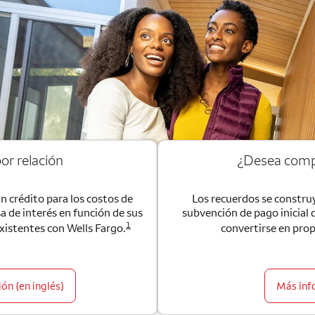
or relación
¿Desea comp
un crédito para los costos de
Los recuerdos se construy
sa de interés en función de sus
subvención de pago inicial 
1
existentes con Wells Fargo.
convertirse en prop
ón (en inglés)
Más inf