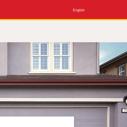
English
n
Reciba una llamada del
banco