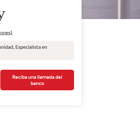
de Wells Fargo Home 
y
iones)
nidad, Especialista en
Reciba una llamada del
banco