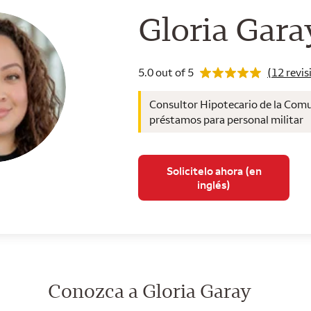
Consultor 
Gloria Gara
Rating 5.0
5.0 out of 5
(12 revis
Consultor Hipotecario de la Comu
préstamos para personal militar
Solicitelo ahora (en
inglés)
Conozca a Gloria Garay