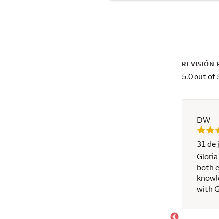
REVISIÓN 
5.0 out of 
DW
31 de 
lageble , kind and a hard working women. I will
Gloria
my friends and family and clients to make
both e
knowle
with G