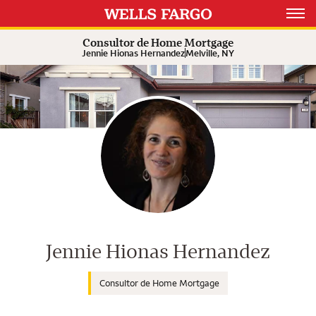
Expand or collapse answer
Expand or collapse answer
Expand or collapse answer
Open 
Consultor de Home Mortgage
Jennie Hionas Hernandez
Melville, NY
Consultor de Wells Fargo Home M
Jennie Hionas Hernandez
Consultor de Home Mortgage