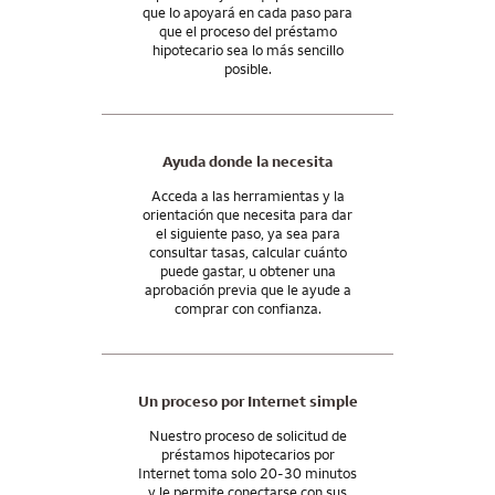
disponibles con su préstamo.
que lo apoyará en cada paso para
que el proceso del préstamo
Y nuestro apoyo no termina cuando usted recibe las llaves.
hipotecario sea lo más sencillo
Seguiremos estando a su lado incluso después del cierre de la
posible.
compra, con las herramientas y los recursos que necesita para
administrar su hipoteca y seguir adelante con su futuro.
Ayuda donde la necesita
Acceda a las herramientas y la
orientación que necesita para dar
el siguiente paso, ya sea para
consultar tasas, calcular cuánto
puede gastar, u obtener una
aprobación previa que le ayude a
comprar con confianza.
Un proceso por Internet simple
Nuestro proceso de solicitud de
préstamos hipotecarios por
Internet toma solo 20-30 minutos
y le permite conectarse con sus