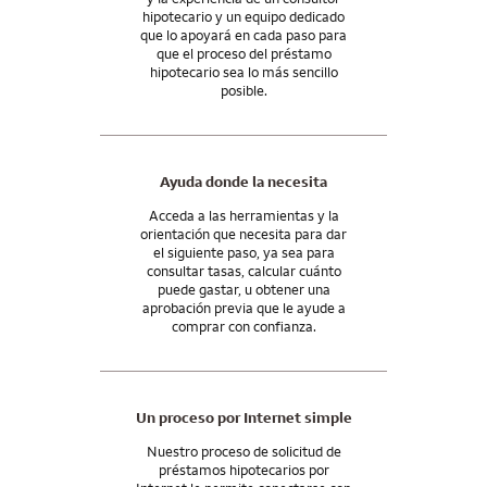
de determinar qué características de la solicitud por Internet
hipotecario y un equipo dedicado
están disponibles para su préstamo hipotecario, hable con un
que lo apoyará en cada paso para
consultor hipotecario.
que el proceso del préstamo
hipotecario sea lo más sencillo
Y nuestro apoyo no termina cuando usted recibe las llaves.
posible.
Seguiremos estando a su lado incluso después del cierre de la
compra, con las herramientas y los recursos que necesita para
administrar su hipoteca y seguir adelante con su futuro.
Ayuda donde la necesita
Acceda a las herramientas y la
orientación que necesita para dar
el siguiente paso, ya sea para
consultar tasas, calcular cuánto
puede gastar, u obtener una
aprobación previa que le ayude a
comprar con confianza.
Un proceso por Internet simple
Nuestro proceso de solicitud de
préstamos hipotecarios por