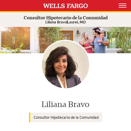
Expand or collapse answer
Expand or collapse answer
Expand or collapse answer
Open 
Consultor Hipotecario de la Comunidad
Liliana Bravo
Laurel, MD
Consultor de Wells Fargo Home M
Liliana Bravo
Consultor Hipotecario de la Comunidad