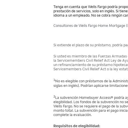
Tenga en cuenta que Wells Fargo podría propor
prestación de servicios, solo en inglés. Si tie
idioma a un empleado. No se cobra ningún car
Consultores de Wells Fargo Home Mortgage (
Si extiende el plazo de su préstamo, podría p
Si usted es miembro de las Fuerzas Armadas en
la Servicemembers Civil Relief Act Ley de Ayu
un refinanciamiento de su préstamo hipotecario
Servicemembers Civil Relief Act o la ley estata
1
No es elegible con préstamos de la Administr
siglas en inglés). Podrían aplicarse limitacione
2
La subvención Homebuyer Access® podría ayuda
elegibilidad. Los fondos de la subvención no s
Wells Fargo. No se requiere el pago de la subv
monto total. La subvención para el pago inicia
complete la evaluación.
Requisitos de elegibilidad: