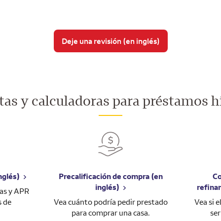
Deje una revisión (en inglés)
as y calculadoras para préstamos h
nglés)
Precalificación de compra (en
Co
inglés)
refina
sas y APR
s de
Vea cuánto podría pedir prestado
Vea si 
para comprar una casa.
ser