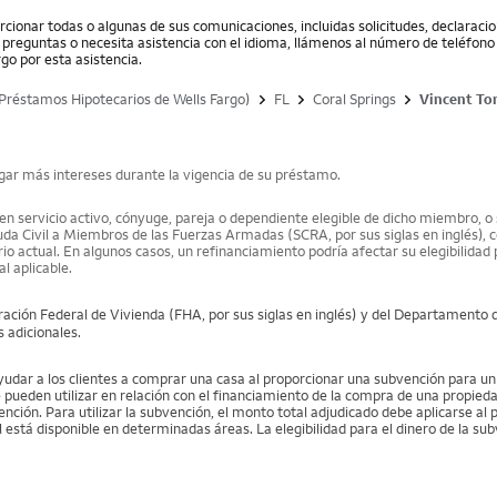
cionar todas o algunas de sus comunicaciones, incluidas solicitudes, declarac
ne preguntas o necesita asistencia con el idioma, llámenos al número de teléfono 
go por esta asistencia.
Préstamos Hipotecarios de Wells Fargo)
FL
Coral Springs
Vincent Tor
agar más intereses durante la vigencia de su préstamo.
 servicio activo, cónyuge, pareja o dependiente elegible de dicho miembro, o 
da Civil a Miembros de las Fuerzas Armadas (SCRA, por sus siglas en inglés), co
 actual. En algunos casos, un refinanciamiento podría afectar su elegibilidad pa
l aplicable.
ación Federal de Vivienda (FHA, por sus siglas en inglés) y del Departamento 
s adicionales.
r a los clientes a comprar una casa al proporcionar una subvención para un pa
e pueden utilizar en relación con el financiamiento de la compra de una propieda
ención. Para utilizar la subvención, el monto total adjudicado debe aplicarse al
l está disponible en determinadas áreas. La elegibilidad para el dinero de la s