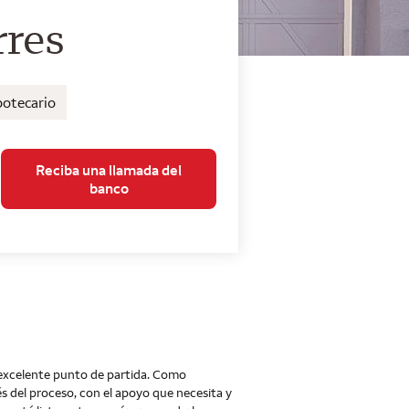
de Wells Fargo Home 
rres
potecario
Reciba una llamada del
banco
excelente punto de partida. Como
s del proceso, con el apoyo que necesita y