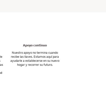
y otras organizaciones
ete las tareas a
 convenientes para
isponibles para su
darle con programas
residencia más pequeña
uso después del cierre
y seguir adelante con
ra comunidad local.
Apoyo continuo
Nuestro apoyo no termina cuando
le
recibe las llaves. Estamos aquí para
s
ayudarle a establecerse en su nuevo
eas
hogar y recorrer su futuro.
ué