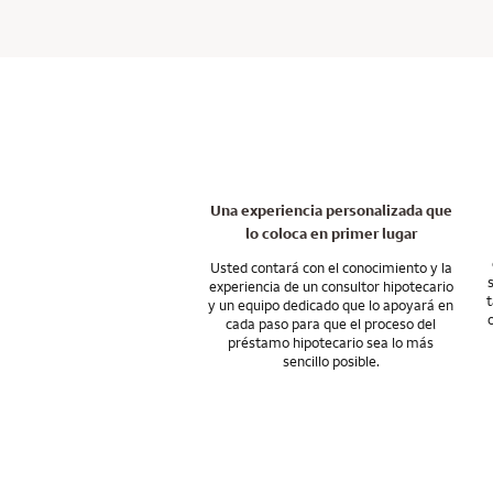
de crédito para los
Para no detener el
como parte de la f
en nuestra área.
tiempo.
nuestros clientes. 
préstamo hipotecar
Con opciones de fi
Hablemos de su situ
que le permiten co
Y nuestro apoyo no
si sus necesidades
de la compra, con 
su futuro.
Hable conmigo sobr
Una experiencia personalizada que
lo coloca en primer lugar
Usted contará con el conocimiento y la
experiencia de un consultor hipotecario
t
y un equipo dedicado que lo apoyará en
cada paso para que el proceso del
préstamo hipotecario sea lo más
sencillo posible.