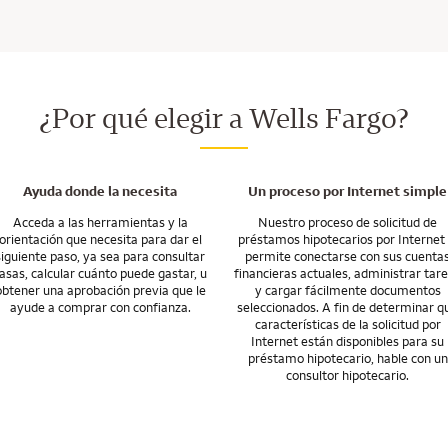
 costos de cierre disponibles a través de organizaciones sin fines de lucro 
 proceso, responda sin demora a cualquier solicitud de información y compl
orma en que utilizamos los procesos por Internet para hacer las cosas más
A fin de determinar qué características de la solicitud por Internet están d
io, hable con un consultor hipotecario.
nanciación hipotecaria que lo colocan a usted en primer lugar, puedo ayu
ación específica para darle una mejor idea de los plazos.
mprar su primera casa, mudarse a una casa mejor, o incluso comprar una 
 termina cuando usted recibe las llaves. Seguiremos estando a su lado incl
 han cambiado.
¿Por qué elegir a Wells Fargo?
las herramientas y los recursos que necesita para administrar su hipoteca 
e oportunidades especiales para comprar o refinanciar una casa en nuest
Ayuda donde la necesita
Un proceso por Internet simple
Acceda a las herramientas y la
Nuestro proceso de solicitud de
orientación que necesita para dar el
préstamos hipotecarios por Internet 
siguiente paso, ya sea para consultar
permite conectarse con sus cuenta
asas, calcular cuánto puede gastar, u
financieras actuales, administrar tar
obtener una aprobación previa que le
y cargar fácilmente documentos
ayude a comprar con confianza.
seleccionados. A fin de determinar q
características de la solicitud por
Internet están disponibles para su
préstamo hipotecario, hable con un
consultor hipotecario.