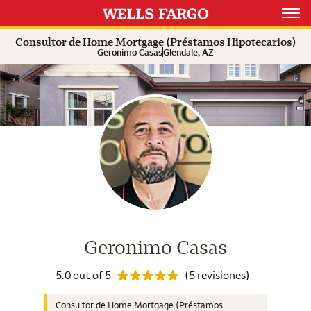
Rating 5.0
Expand or collapse answer
Expand or collapse answer
Expand or collapse answer
Open 
Consultor de Home Mortgage (Préstamos Hipotecarios)
Geronimo Casas
Glendale, AZ
Consultor de Wells Fargo Home M
Rating 5.0
Geronimo Casas
5.0 out of 5
(5 revisiones)
Consultor de Home Mortgage (Préstamos