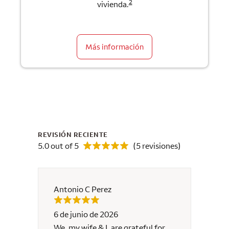
2
vivienda.
Más información
REVISIÓN RECIENTE
5.0 out of 5
(5 revisiones)
Antonio C Perez
Minar
6 de junio de 2026
19 de 
We, my wife & I, are grateful for
Buen s