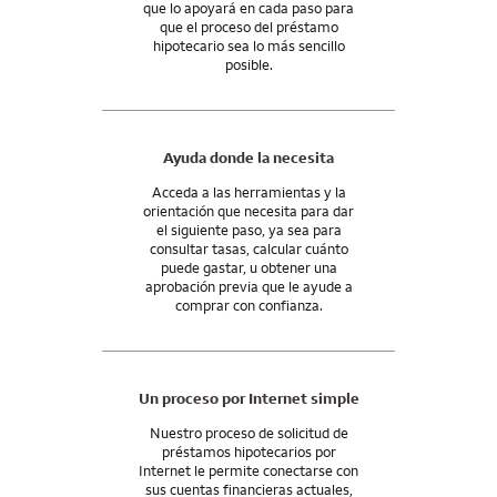
que lo apoyará en cada paso para
consultor hipotecario.
que el proceso del préstamo
hipotecario sea lo más sencillo
Y nuestro apoyo no termina cuando usted recibe las llaves.
posible.
Seguiremos estando a su lado incluso después del cierre de la
compra, con las herramientas y los recursos que necesita para
administrar su hipoteca y seguir adelante con su futuro.
Ayuda donde la necesita
Acceda a las herramientas y la
orientación que necesita para dar
el siguiente paso, ya sea para
consultar tasas, calcular cuánto
puede gastar, u obtener una
aprobación previa que le ayude a
comprar con confianza.
Un proceso por Internet simple
Nuestro proceso de solicitud de
préstamos hipotecarios por
Internet le permite conectarse con
sus cuentas financieras actuales,