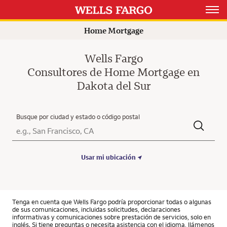
Open 
Home Mortgage
Wells Fargo
Consultores de Home Mortgage en
Dakota del Sur
Busque por ciudad y estado o código postal
Ciudad, Estado/Provincia, Código postal o Ciudad y País
Submit a search.
Usar mi ubicación
Tenga en cuenta que Wells Fargo podría proporcionar todas o algunas
de sus comunicaciones, incluidas solicitudes, declaraciones
informativas y comunicaciones sobre prestación de servicios, solo en
inglés. Si tiene preguntas o necesita asistencia con el idioma, llámenos