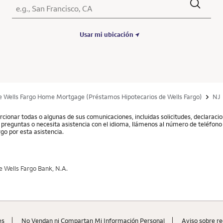
Ciudad, Estado/Provincia, Código postal o Ciudad y País
Submit a search.
Usar mi ubicación
e Wells Fargo Home Mortgage (Préstamos Hipotecarios de Wells Fargo)
NJ
cionar todas o algunas de sus comunicaciones, incluidas solicitudes, declarac
ne preguntas o necesita asistencia con el idioma, llámenos al número de teléfono 
go por esta asistencia.
 Wells Fargo Bank, N.A.
es
No Vendan ni Compartan Mi Información Personal
Aviso sobre re