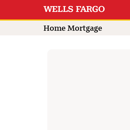
Switch language to
Home Mortgage