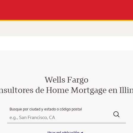
Wells Fargo
sultores de Home Mortgage en Illi
Busque por ciudad y estado o código postal
Ciudad, Estado/Provincia, Código postal o Ciudad y País
Submit a search.
Usar mi ubicación