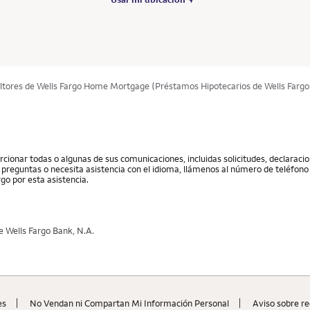
ltores de Wells Fargo Home Mortgage (Préstamos Hipotecarios de Wells Fargo
cionar todas o algunas de sus comunicaciones, incluidas solicitudes, declarac
ne preguntas o necesita asistencia con el idioma, llámenos al número de teléfono 
go por esta asistencia.
 Wells Fargo Bank, N.A.
es
No Vendan ni Compartan Mi Información Personal
Aviso sobre re