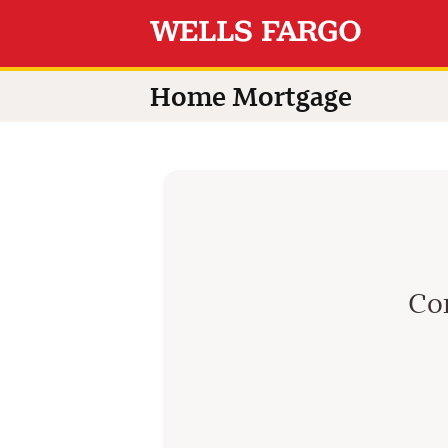
Switch language to
Home Mortgage
Con