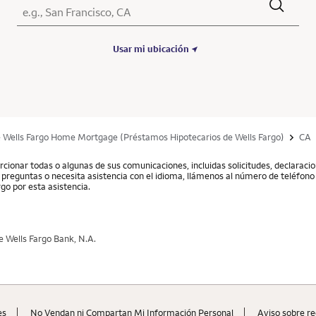
Ciudad, Estado/Provincia, Código postal o Ciudad y País
Submit a search.
Usar mi ubicación
e Wells Fargo Home Mortgage (Préstamos Hipotecarios de Wells Fargo)
CA
cionar todas o algunas de sus comunicaciones, incluidas solicitudes, declarac
ne preguntas o necesita asistencia con el idioma, llámenos al número de teléfono 
go por esta asistencia.
 Wells Fargo Bank, N.A.
es
No Vendan ni Compartan Mi Información Personal
Aviso sobre re