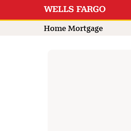
Switch language to
Home Mortgage