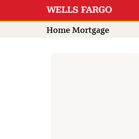
Switch language to
Home Mortgage