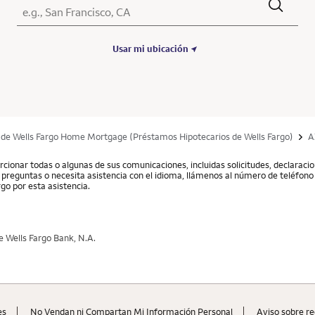
Ciudad, Estado/Provincia, Código postal o Ciudad y País
Submit a search.
Usar mi ubicación
 de Wells Fargo Home Mortgage (Préstamos Hipotecarios de Wells Fargo)
A
cionar todas o algunas de sus comunicaciones, incluidas solicitudes, declarac
ne preguntas o necesita asistencia con el idioma, llámenos al número de teléfono 
go por esta asistencia.
 Wells Fargo Bank, N.A.
es
No Vendan ni Compartan Mi Información Personal
Aviso sobre re