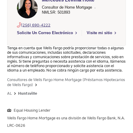
Consultor de Home Mortgage
NMLSR: 501893
(256) 690-4222
Select to send email to Mercedes Levinia Holte - 501893 - Wel
Solicite Un Correo Electrónico
Visite mi sitio
Tenga en cuenta que Wells Fargo podría proporcionar todas o algunas
de sus comunicaciones, incluidas solicitudes, declaraciones
informativas y comunicaciones sobre prestación de servicios, solo en
inglés. Si tiene preguntas o necesita asistencia con el idioma, llámenos
al número de teléfono proporcionado y solicite asistencia con el
idioma a un empleado. No se cobra ningún cargo por esta asistencia.
Consultores de Wells Fargo Home Mortgage (Préstamos Hipotecarios
de Wells Fargo)
AL
Huntsville
Equal Housing Lender
Wells Fargo Home Mortgage es una división de Wells Fargo Bank, N.A.
LRC-0626