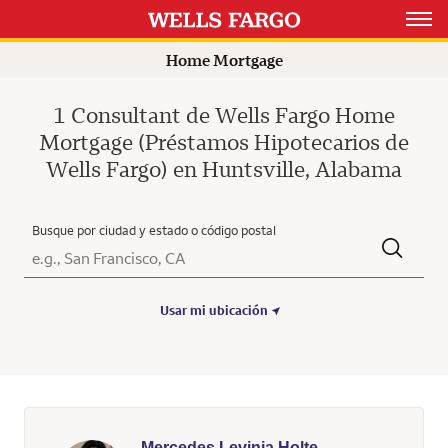
Open 
Home Mortgage
1 Consultant de Wells Fargo Home
Mortgage (Préstamos Hipotecarios de
Wells Fargo) en Huntsville, Alabama
Busque por ciudad y estado o código postal
Ciudad, Estado/Provincia, Código postal o Ciudad y País
Submit a search.
Usar mi ubicación
Mercedes Levinia Holte